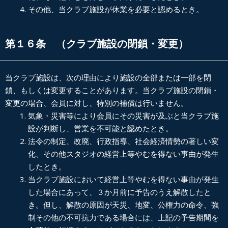
その他、当クラブ施設が休業を必要と認めるとき。
第１６条 （クラブ施設の閉鎖・変更）
当クラブ施設は、次の理由により施設の全部または一部を閉
鎖、もしくは変更することがあります。当クラブ施設の閉鎖・
変更の場合、会員に対し、特別の補償は行いません。
気象・災害等により会員にその災害が及ぶと当クラブ施
設が判断し、営業を不可能と認めたとき。
法令の制定、改廃、行政指導、社会経済情勢の著しい変
化、その他スタジオの経営上等やむを得ない事由が発生
したとき。
当クラブ施設において経営上等やむを得ない事由が発生
した場合にあって、３か月前に予告のうえ解散したと
き。但し、解散の原因が天災、地変、公権力の命令、強
制その他の不可抗力である場合には、上記の予告期間を