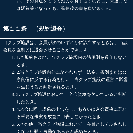
い、その発送をもって効力を有するものとし、未達また
は延着等となっても、発信後の責を負いません。
第１１条 （規約退会）
当クラブ施設は、会員が次のいずれかに該当するときは、当該
会員を強制的に退会させることができます。
1.
本規約および、当クラブ施設内の諸規則を遵守しない
とき。
2.
当クラブ施設内外にかかわらず、法令、条例または公
序良俗に反する行為を行い、当クラブ施設の運営に影響
を生じうると判断されるとき。
3.
当クラブ施設において、入会資格を欠いていると判断
したとき。
4.
入会に際し虚偽の申告をし、あるいは入会資格に関わ
る重要な事実を故意に申告しなかったとき。
5.
その他、当クラブ施設において、会員としてふさわし
くない行動・言動があったと認めたとき。