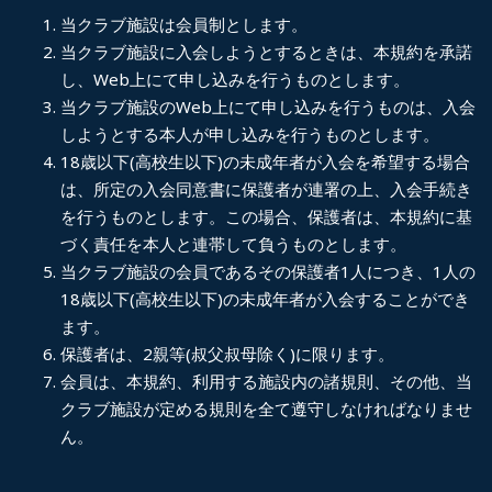
当クラブ施設は会員制とします。
当クラブ施設に入会しようとするときは、本規約を承諾
し、
Web
上にて申し込みを行うものとします。
当クラブ施設の
Web
上にて申し込みを行うものは、入会
しようとする本人が申し込みを行うものとします。
18
歳以下
(
高校生以下
)
の未成年者が入会を希望する場合
は、所定の入会同意書に保護者が連署の上、入会手続き
を行うものとします。この場合、保護者は、本規約に基
づく責任を本人と連帯して負うものとします。
当クラブ施設の会員であるその保護者
1
人につき、
1
人の
18
歳以下
(
高校生以下
)
の未成年者が入会することができ
ます。
保護者は、
2
親等
(
叔父叔母除く
)
に限ります。
会員は、本規約、利用する施設内の諸規則、その他、当
クラブ施設が定める規則を全て遵守しなければなりませ
ん。