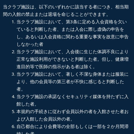
当クラブ施設は、以下のいずれかに該当する者につき、相当期
間の入館の禁止または退場を命じることができます。
当クラブ施設において、第
3
条に定める入会資格を欠い
ていると判断した者、または入会に際し虚偽の申告を
し、あるいは入会資格に関わる重要な事実を故意に申告
しなかった者
当クラブ施設において、入会後に生じた体調不良により
正常な施設利用ができないと判断した者。但し、健康増
進目的等で医師の指示がある者は除く。
当クラブ施設において、著しく不潔な身体または服装に
より、他の会員等の第三者が不快に感じると判断した
者。
当クラブ施設の承諾なくセキュリティ媒体を持たずに入
館した者。
本規約の手続きに従わず会員以外の者を入館させた者お
よび入館した会員以外の者。
自己都合により会費等の全部もしくは一部を２か月間滞
納した者。