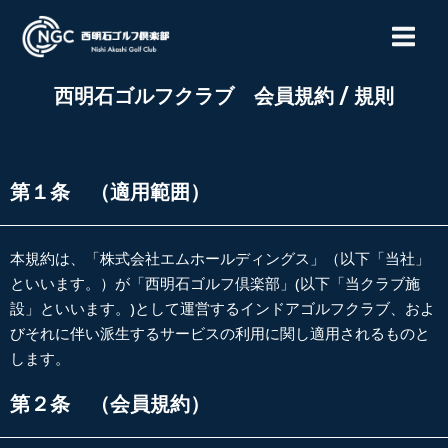
内
MAIN
容
MEN
を
ス
西明石ゴルフクラブ 会員規約 / 規則
キ
ッ
プ
第１条 （適用範囲）
本規約は、「株式会社エムホールディングス」（以下「当社」
といいます。）が「西明石ゴルフ倶楽部」
(
以下「当クラブ施
設」といいます。
)
として運営するインドアゴルフクラブ、およ
びそれに伴い派生するサービスの利用に関し適用されるものと
します。
第２条 （会員規約）