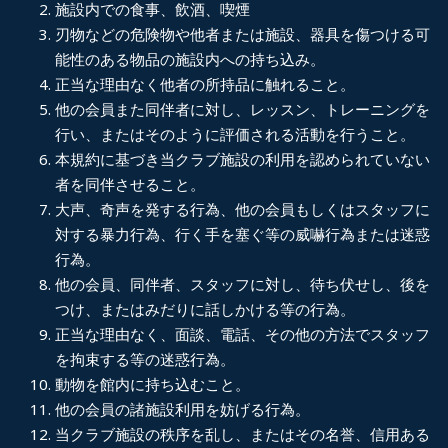
施設内での食事、飲酒、喫煙
刃物などの危険物や他者または施設、器具を傷つける可
能性のある物品の施設内への持ち込み。
正当な理由なく他者の所持品に触れること。
他の会員また同伴者に対し、レッスン、トレーニングを
行い、またはそのように評価される活動を行うこと。
本規約に基づき当クラブ施設の利用を認められていない
者を同伴させること。
大声、奇声を発する行為、他の会員もしくはスタッフに
対する暴力行為、行く手を塞ぐ等の威嚇行為または迷惑
行為。
他の会員、同伴者、スタッフに対し、待ち伏せし、後を
つけ、またはみだりに話しかける等の行為。
正当な理由なく、面談、電話、その他の方法でスタッフ
を拘束する等の迷惑行為。
動物を館内に持ち込むこと。
他の会員の諸施設利用を妨げる行為。
当クラブ施設の秩序を乱し、またはその名誉、信用ある