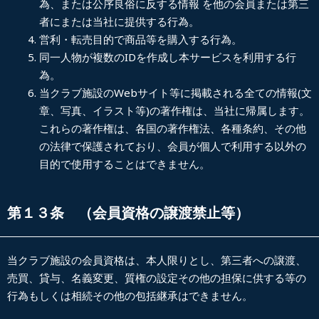
為、または公序良俗に反する情報 を他の会員または第三
者にまたは当社に提供する行為。
営利・転売目的で商品等を購入する行為。
同一人物が複数の
ID
を作成し本サービスを利用する行
為。
当クラブ施設の
Web
サイト等に掲載される全ての情報
(
文
章、写真、イラスト等
)
の著作権は、当社に帰属します。
これらの著作権は、各国の著作権法、各種条約、その他
の法律で保護されており、会員が個人で利用する以外の
目的で使用することはできません。
第１３条 （会員資格の譲渡禁止等）
当クラブ施設の会員資格は、本人限りとし、第三者への譲渡、
売買、貸与、名義変更、質権の設定その他の担保に供する等の
行為もしくは相続その他の包括継承はできません。