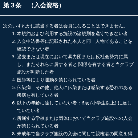
第３条 （入会資格）
次のいずれかに該当する者は会員になることはできません。
本規約および利用する施設の諸規則を遵守できない者
入会申込書等に記載された本人と同一人物であることを
確認できない者
過去または現在において暴力団または反社会勢力に属
し、またそれらに属する者と 関係を有する者と当クラブ
施設が判断した者
医師等により運動を禁じられている者
伝染病、その他、他人に伝染または感染する恐れのある
疾病を有している者
以下の年齢に達していない者：
6
歳
(
小学生以上
)
に達し
ていない者
所属する学校または団体において当クラブ施設への入会
が禁じられている者
未成年で当クラブ施設の入会に関して親権者の同意を得