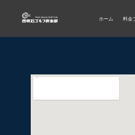
内
容
ホーム
料金
を
ス
キ
ッ
プ